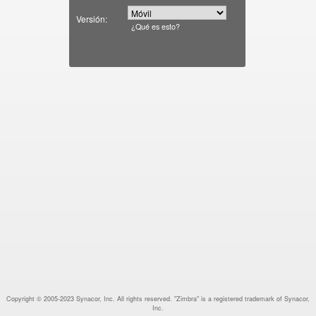
Versión:
¿Qué es esto?
Copyright © 2005-2023 Synacor, Inc. All rights reserved. "Zimbra" is a registered trademark of Synacor,
Inc.